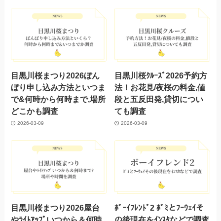
目黒川桜まつり2026ぼん
目黒川桜ｸﾙｰｽﾞ2026予約方
ぼり申し込み方法といつま
法！お花見/夜桜の料金,値
で&何時から何時まで,場所
段と五反田発,貸切につい
どこかも調査
ても調査
2026-03-09
2026-03-09
目黒川桜まつり2026屋台
ﾎﾞｰｲﾌﾚﾝﾄﾞ2 ﾎﾞﾐとﾌｰｳｪｲそ
やﾗｲﾄｱｯﾌﾟいつから＆何時
の後現在をｲﾝｽﾀなどで調査