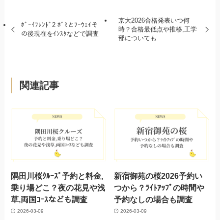
京大2026合格発表いつ何
ﾎﾞｰｲﾌﾚﾝﾄﾞ2 ﾎﾞﾐとﾌｰｳｪｲそ
時？合格最低点や推移,工学
の後現在をｲﾝｽﾀなどで調査
部についても
関連記事
隅田川桜ｸﾙｰｽﾞ予約と料金,
新宿御苑の桜2026予約い
乗り場どこ？夜の花見や浅
つから？ﾗｲﾄｱｯﾌﾟの時間や
草,両国ｺｰｽなども調査
予約なしの場合も調査
2026-03-09
2026-03-09