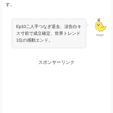
す。
Ep10二人手つなぎ退去、涙告白キ
ス寸前で成立確定、世界トレンド
KingH
1位の感動エンド。
スポンサーリンク