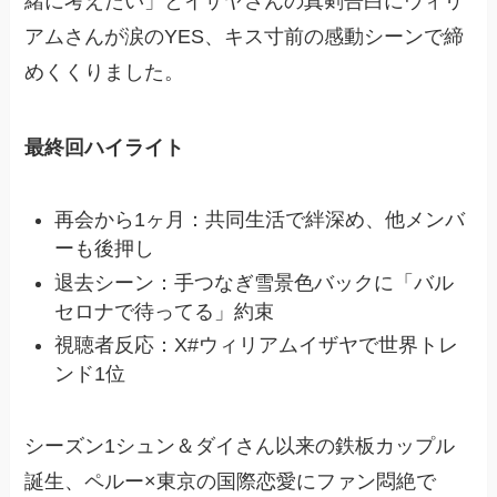
緒に考えたい」とイザヤさんの真剣告白にウィリ
アムさんが涙のYES、キス寸前の感動シーンで締
めくくりました。
最終回ハイライト
再会から1ヶ月：共同生活で絆深め、他メンバ
ーも後押し
退去シーン：手つなぎ雪景色バックに「バル
セロナで待ってる」約束
視聴者反応：X#ウィリアムイザヤで世界トレ
ンド1位
シーズン1シュン＆ダイさん以来の鉄板カップル
誕生、ペルー×東京の国際恋愛にファン悶絶で