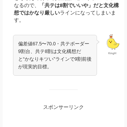
なるので、
「共テは8割でいいや」だと文化構
想ではかなり厳しい
ラインになってしまいま
す。
偏差値67.5〜70.0・共テボーダー
9割台、共テ8割は文化構想だ
KingH
と“かなりキツい”ラインで9割前後
が現実的目標。
スポンサーリンク