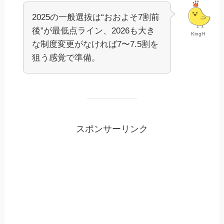
2025の一般選抜は“おおよそ7割前
後”が最低点ライン、2026も大き
KingH
な制度変更がなければ7〜7.5割を
狙う感覚で準備。
スポンサーリンク