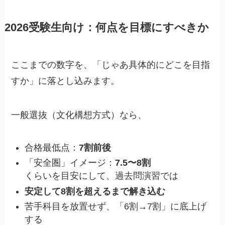
2026受験生向け：何点を目標にすべきか
ここまでの数字を、「じゃあ具体的にどこを目指
すか」に落とし込みます。
一般選抜（文化構想方式）なら、
合格最低点：
7割前後
「安全圏」イメージ：
7.5〜8割
くらいを目安にして、過去問演習では
安定して8割を超えるまで解き込む
苦手科目を放置せず、「6割→7割」に底上げ
する