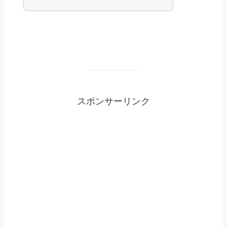
スポンサーリンク