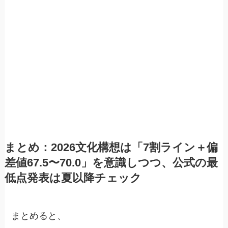
まとめ：2026文化構想は「7割ライン＋偏
差値67.5〜70.0」を意識しつつ、公式の最
低点発表は夏以降チェック
まとめると、