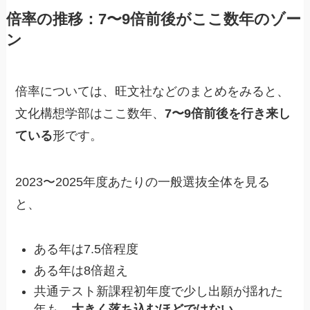
倍率の推移：7〜9倍前後がここ数年のゾー
ン
倍率については、旺文社などのまとめをみると、
文化構想学部はここ数年、
7〜9倍前後を行き来し
ている
形です。
2023〜2025年度あたりの一般選抜全体を見る
と、
ある年は7.5倍程度
ある年は8倍超え
共通テスト新課程初年度で少し出願が揺れた
年も、
大きく落ち込むほどではない