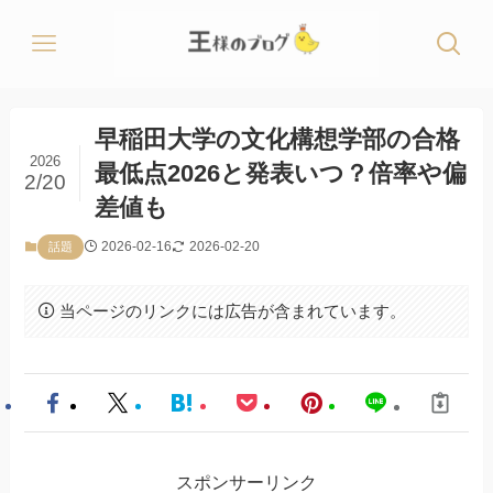
早稲田大学の文化構想学部の合格
2026
最低点2026と発表いつ？倍率や偏
2/20
差値も
2026-02-16
2026-02-20
話題
当ページのリンクには広告が含まれています。
スポンサーリンク