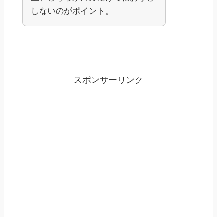
しないのがポイント。
スポンサーリンク