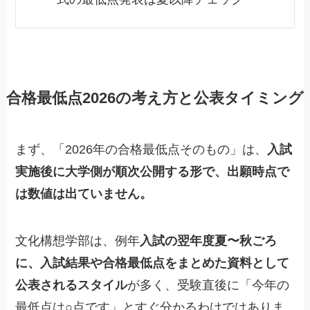
合格最低点2026の考え方と公表タイミング
まず、「2026年の合格最低点そのもの」は、
入試
実施後に大学側が順次公開する形で、出願時点で
は数値は出ていません。
文化構想学部は、例年
入試の翌年度夏〜秋ごろ
に、入試結果や合格最低点をまとめた資料として
公表されるスタイル
が多く、受験直後に「今年の
最低点は○点です」とすぐ分かるわけではありま