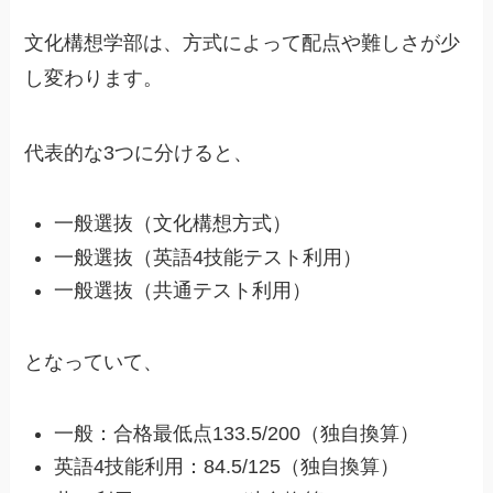
文化構想学部は、方式によって配点や難しさが少
し変わります。
代表的な3つに分けると、
一般選抜（文化構想方式）
一般選抜（英語4技能テスト利用）
一般選抜（共通テスト利用）
となっていて、
一般：合格最低点133.5/200（独自換算）
英語4技能利用：84.5/125（独自換算）