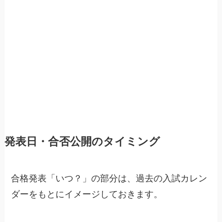
発表日・合否公開のタイミング
合格発表「いつ？」の部分は、過去の入試カレン
ダーをもとにイメージしておきます。