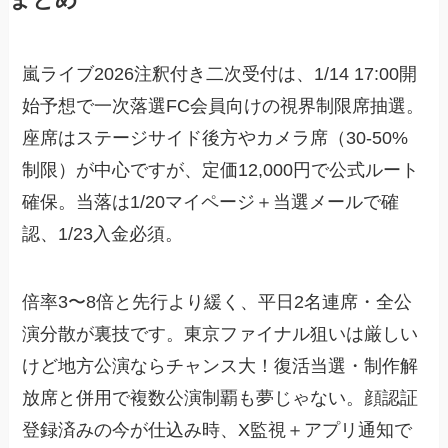
まとめ
嵐ライブ2026注釈付き二次受付は、1/14 17:00開
始予想で一次落選FC会員向けの視界制限席抽選。
座席はステージサイド後方やカメラ席（30-50%
制限）が中心ですが、定価12,000円で公式ルート
確保。当落は1/20マイページ＋当選メールで確
認、1/23入金必須。
倍率3〜8倍と先行より緩く、平日2名連席・全公
演分散が裏技です。東京ファイナル狙いは厳しい
けど地方公演ならチャンス大！復活当選・制作解
放席と併用で複数公演制覇も夢じゃない。顔認証
登録済みの今が仕込み時、X監視＋アプリ通知で