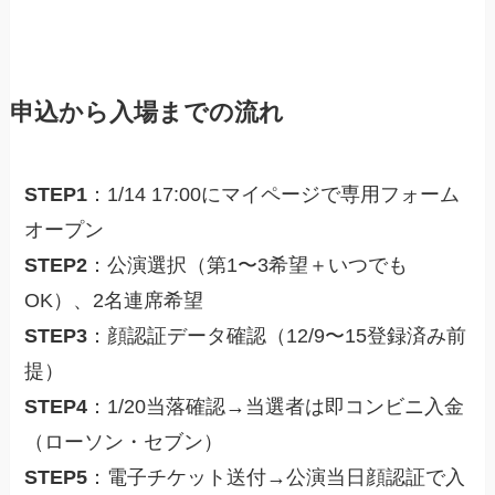
申込から入場までの流れ
STEP1
：1/14 17:00にマイページで専用フォーム
オープン
STEP2
：公演選択（第1〜3希望＋いつでも
OK）、2名連席希望
STEP3
：顔認証データ確認（12/9〜15登録済み前
提）
STEP4
：1/20当落確認→当選者は即コンビニ入金
（ローソン・セブン）
STEP5
：電子チケット送付→公演当日顔認証で入