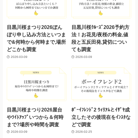
目黒川桜まつり2026ぼん
目黒川桜ｸﾙｰｽﾞ2026予約方
ぼり申し込み方法といつま
法！お花見/夜桜の料金,値
で&何時から何時まで,場所
段と五反田発,貸切につい
どこかも調査
ても調査
2026-03-09
2026-03-09
目黒川桜まつり2026屋台
ﾎﾞｰｲﾌﾚﾝﾄﾞ2 ｳｨﾘｱﾑとｲｻﾞﾔ成
やﾗｲﾄｱｯﾌﾟいつから＆何時
立したその後現在をｲﾝｽﾀな
まで?場所や時間を調査
どで調査
2026-03-09
2026-02-25