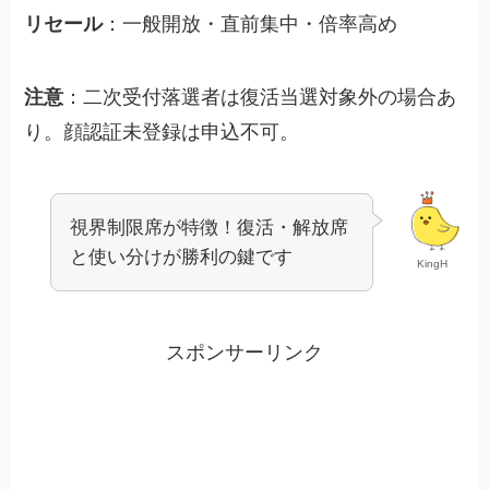
リセール
：一般開放・直前集中・倍率高め
注意
：二次受付落選者は復活当選対象外の場合あ
り。顔認証未登録は申込不可。
視界制限席が特徴！復活・解放席
と使い分けが勝利の鍵です
KingH
スポンサーリンク