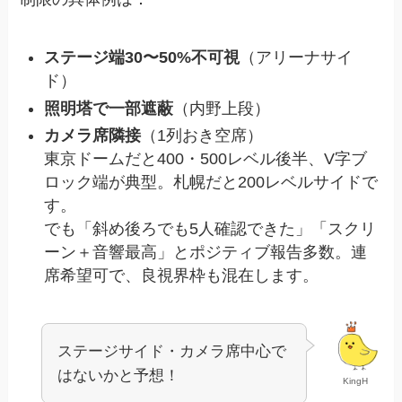
ステージ端30〜50%不可視
（アリーナサイ
ド）
照明塔で一部遮蔽
（内野上段）
カメラ席隣接
（1列おき空席）
東京ドームだと400・500レベル後半、V字ブ
ロック端が典型。札幌だと200レベルサイドで
す。
でも「斜め後ろでも5人確認できた」「スクリ
ーン＋音響最高」とポジティブ報告多数。連
席希望可で、良視界枠も混在します。
ステージサイド・カメラ席中心で
はないかと予想！
KingH