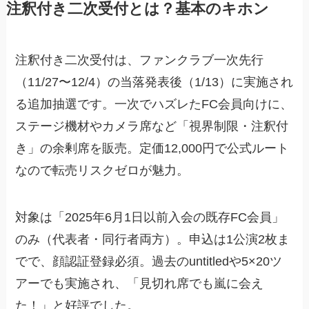
注釈付き二次受付とは？基本のキホン
注釈付き二次受付は、ファンクラブ一次先行
（11/27〜12/4）の当落発表後（1/13）に実施され
る追加抽選です。一次でハズレたFC会員向けに、
ステージ機材やカメラ席など「視界制限・注釈付
き」の余剰席を販売。定価12,000円で公式ルート
なので転売リスクゼロが魅力。
対象は「2025年6月1日以前入会の既存FC会員」
のみ（代表者・同行者両方）。申込は1公演2枚ま
でで、顔認証登録必須。過去のuntitledや5×20ツ
アーでも実施され、「見切れ席でも嵐に会え
た！」と好評でした。