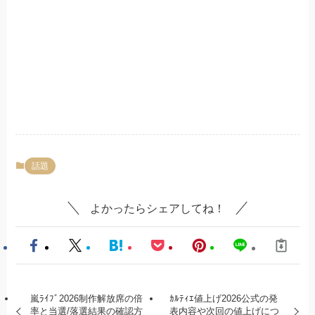
話題
よかったらシェアしてね！
嵐ﾗｲﾌﾞ2026制作解放席の倍
ｶﾙﾃｨｴ値上げ2026公式の発
率と当選/落選結果の確認方
表内容や次回の値上げにつ