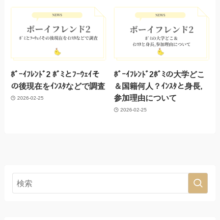
ﾎﾞｰｲﾌﾚﾝﾄﾞ2 ﾎﾞﾐとﾌｰｳｪｲそ
ﾎﾞｰｲﾌﾚﾝﾄﾞ2ﾎﾞﾐの大学どこ
の後現在をｲﾝｽﾀなどで調査
＆国籍何人？ｲﾝｽﾀと身長,
参加理由について
2026-02-25
2026-02-25