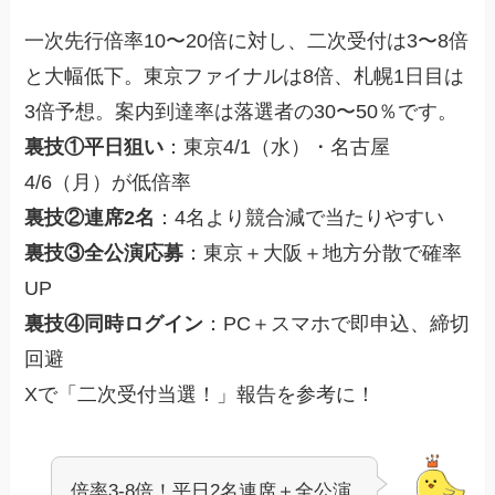
一次先行倍率10〜20倍に対し、二次受付は3〜8倍
と大幅低下。東京ファイナルは8倍、札幌1日目は
3倍予想。案内到達率は落選者の30〜50％です。
裏技①平日狙い
：東京4/1（水）・名古屋
4/6（月）が低倍率
裏技②連席2名
：4名より競合減で当たりやすい
裏技③全公演応募
：東京＋大阪＋地方分散で確率
UP
裏技④同時ログイン
：PC＋スマホで即申込、締切
回避
Xで「二次受付当選！」報告を参考に！
倍率3-8倍！平日2名連席＋全公演