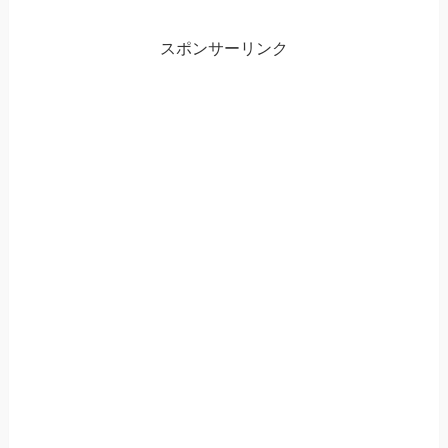
スポンサーリンク