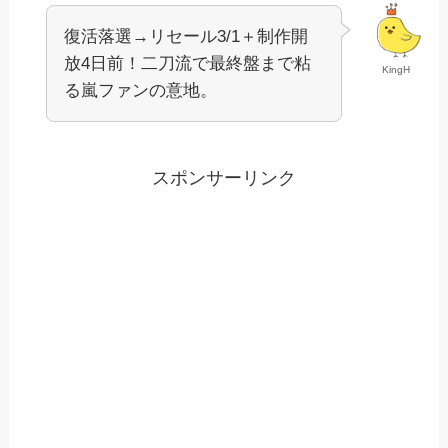
復活落選→リセール3/1＋制作開
放4日前！二刀流で最終盤まで粘
KingH
る嵐ファンの意地。
スポンサーリンク