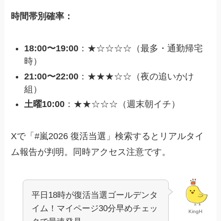
時間帯別確率：
18:00〜19:00
：★☆☆☆☆（最多・通勤帰宅
時）
21:00〜22:00
：★★★☆☆（夜の追いかけ
組）
土曜10:00
：★★☆☆☆（週末朝イチ）
Xで「#嵐2026 復活当選」検索するとリアルタイ
ム報告が判明。同時アクセス注意です。
平日18時が復活当選ゴールデンタ
イム！マイページ30分早めチェッ
KingH