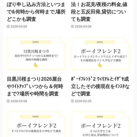
ぼり申し込み方法といつま
法！お花見/夜桜の料金,値
で&何時から何時まで,場所
段と五反田発,貸切につい
どこかも調査
ても調査
2026-03-09
2026-03-09
目黒川桜まつり2026屋台
ﾎﾞｰｲﾌﾚﾝﾄﾞ2 ｳｨﾘｱﾑとｲｻﾞﾔ成
やﾗｲﾄｱｯﾌﾟいつから＆何時
立したその後現在をｲﾝｽﾀな
まで?場所や時間を調査
どで調査
2026-03-09
2026-02-25