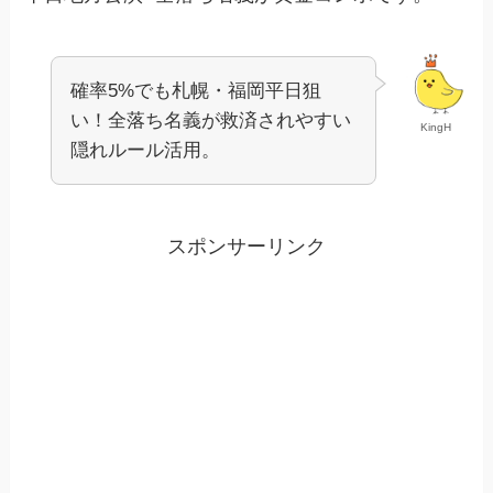
確率5%でも札幌・福岡平日狙
い！全落ち名義が救済されやすい
KingH
隠れルール活用。
スポンサーリンク