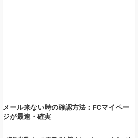
メール来ない時の確認方法：FCマイペー
ジが最速・確実