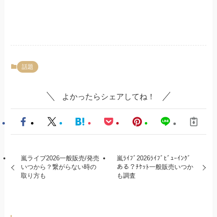
話題
よかったらシェアしてね！
嵐ライブ2026一般販売/発売
嵐ﾗｲﾌﾞ2026ﾗｲﾌﾞﾋﾞｭｰｲﾝｸﾞ
いつから？繋がらない時の
ある？ﾁｹｯﾄ一般販売いつか
取り方も
も調査