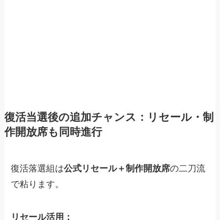
復活当選後の追加チャンス：リセール・制
作開放席も同時進行
復活落選組は
公式リセール＋制作開放席
の二刀流
で粘ります。
リセール活用：