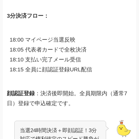
3分決済フロー：
18:00 マイページ当選反映
18:05 代表者カードで全枚決済
18:10 支払い完了メール受信
18:15 全員に顔認証登録URL配信
顔認証登録
：決済後即開始。全員期限内（通常7
日）登録で申込確定です。
当選24時間決済＋即顔認証！3分
対応で権利確定のスピード勝負が