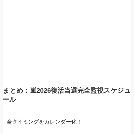
まとめ：嵐2026復活当選完全監視スケジュ
ール
全タイミングをカレンダー化！