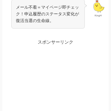
メール不着＝マイページ即チェッ
ク！申込履歴のステータス変化が
KingH
復活当選の生命線。
スポンサーリンク