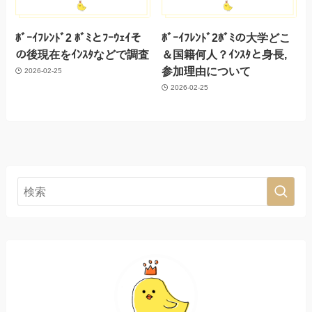
ﾎﾞｰｲﾌﾚﾝﾄﾞ2 ﾎﾞﾐとﾌｰｳｪｲそ
ﾎﾞｰｲﾌﾚﾝﾄﾞ2ﾎﾞﾐの大学どこ
の後現在をｲﾝｽﾀなどで調査
＆国籍何人？ｲﾝｽﾀと身長,
参加理由について
2026-02-25
2026-02-25