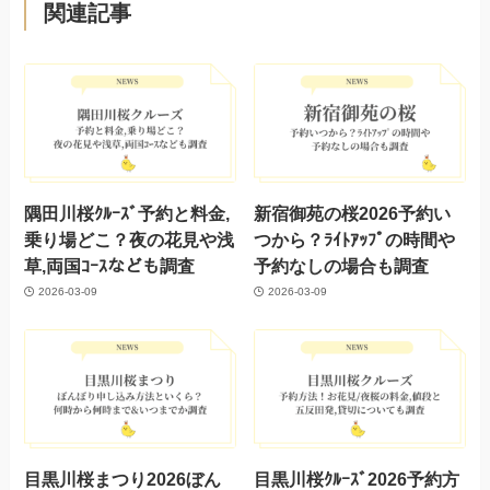
関連記事
隅田川桜ｸﾙｰｽﾞ予約と料金,
新宿御苑の桜2026予約い
乗り場どこ？夜の花見や浅
つから？ﾗｲﾄｱｯﾌﾟの時間や
草,両国ｺｰｽなども調査
予約なしの場合も調査
2026-03-09
2026-03-09
目黒川桜まつり2026ぼん
目黒川桜ｸﾙｰｽﾞ2026予約方