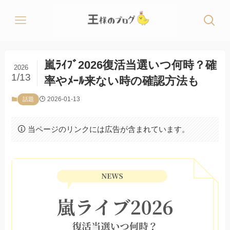
嵐ﾗｲﾌﾞ2026復活当選いつ何時？確
2026
1/13
率やﾒｰﾙ来ない時の確認方法も
2026-01-13
話題
当ページのリンクには広告が含まれています。