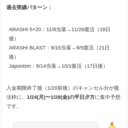
過去実績パターン：
ARASHI 5×20：11/8当落→11/26復活（18日
後）
ARASHI BLAST：8/15当落→9/5復活（21日
後）
Japonism：9/14当落→10/1復活（17日後）
入金期限終了後（1/20前後）のキャンセル分が復
活枠に。
1/24(月)〜1/28(金)の平日夕方
に集中予想
です。