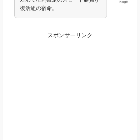
KingH
復活組の宿命。
スポンサーリンク