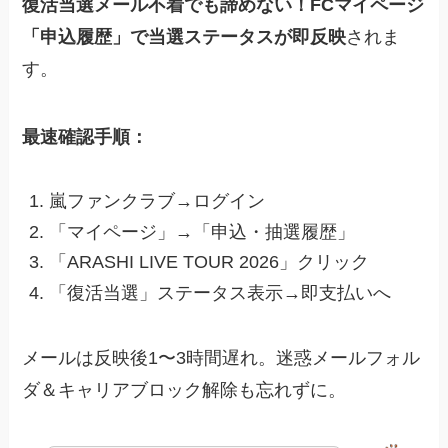
復活当選メール不着でも諦めない！FCマイページ
「申込履歴」で当選ステータスが即反映
されま
す。
最速確認手順：
嵐ファンクラブ→ログイン
「マイページ」→「申込・抽選履歴」
「ARASHI LIVE TOUR 2026」クリック
「復活当選」ステータス表示→即支払いへ
メールは反映後1〜3時間遅れ。迷惑メールフォル
ダ＆キャリアブロック解除も忘れずに。