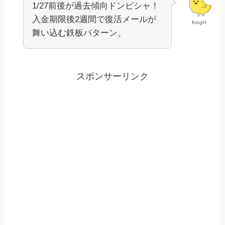
1/27前後が過去傾向ドンピシャ！
入金期限後2週間で復活メールが
KingH
舞い込む鉄板パターン。
スポンサーリンク