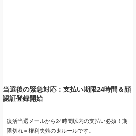
当選後の緊急対応：支払い期限24時間＆顔
認証登録開始
復活当選メールから24時間以内の支払い必須！期
限切れ＝権利失効の鬼ルールです。