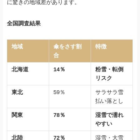
に驚きの地域差があります。
全国調査結果
地域
傘をさす割
特徴
合
北海道
14％
粉雪・転倒
リスク
東北
59％
サラサラ雪
払い落とし
関東
78％
湿雪で濡れ
やすい
北陸
72％
湿雪・大雪