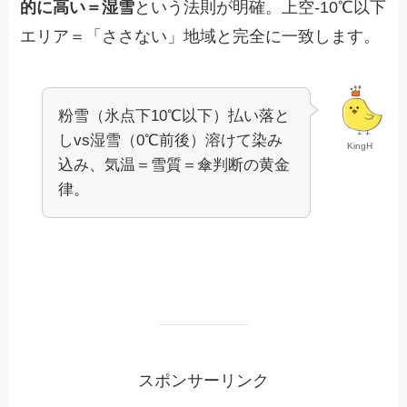
的に高い＝湿雪
という法則が明確。上空-10℃以下
エリア＝「ささない」地域と完全に一致します。
粉雪（氷点下10℃以下）払い落と
しvs湿雪（0℃前後）溶けて染み
KingH
込み、気温＝雪質＝傘判断の黄金
律。
スポンサーリンク