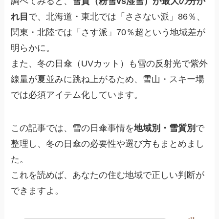
調べてみると、
雪質（粉雪vs湿雪）が最大の分か
れ目
で、北海道・東北では「ささない派」86％、
関東・北陸では「さす派」70％超という地域差が
明らかに。
また、冬の日傘（UVカット）も雪の反射光で紫外
線量が夏並みに跳ね上がるため、雪山・スキー場
では必須アイテム化しています。
この記事では、雪の日傘事情を
地域別・雪質別
で
整理し、冬の日傘の必要性や選び方もまとめまし
た。
これを読めば、あなたの住む地域で正しい判断が
できますよ。