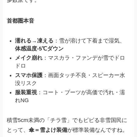
多数派です。
首都圏本音
濡れる→凍える
：雪が溶けて下着まで湿気、
体感温度-5℃ダウン
メイク崩れ
：マスカラ・ファンデが雪でドロ
ドロ
スマホ保護
：画面タッチ不良・スピーカー水
没リスク
服装重視
：コート・ブーツが高価で汚れ・濡
れNG
積雪5cm未満の「チラ雪」でもビビる非雪国民に
とって、
傘＝雪よけ装備
が標準装備なんですね。