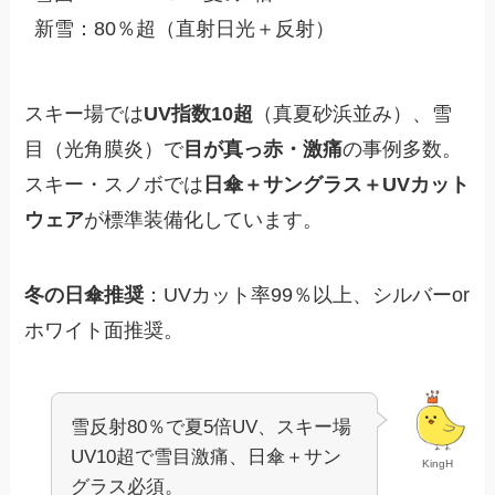
新雪：80％超（直射日光＋反射）
スキー場では
UV指数10超
（真夏砂浜並み）、雪
目（光角膜炎）で
目が真っ赤・激痛
の事例多数。
スキー・スノボでは
日傘＋サングラス＋UVカット
ウェア
が標準装備化しています。
冬の日傘推奨
：UVカット率99％以上、シルバーor
ホワイト面推奨。
雪反射80％で夏5倍UV、スキー場
UV10超で雪目激痛、日傘＋サン
KingH
グラス必須。