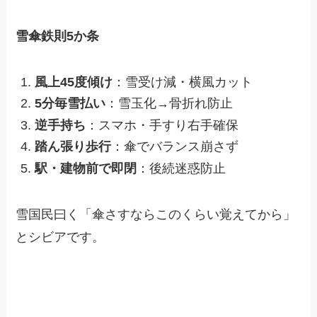
雪傘鉄則5か条
風上45度傾け
：雪受け減・横風カット
5分毎雪払い
：雪玉化→骨折れ防止
逆手持ち
：スマホ・手すり右手確保
踏ん張り歩行
：傘でバランス崩さず
駅・建物前で即閉
：後続迷惑防止
雪国民曰く「傘さすならこのくらい覚えてから」
とシビアです。​