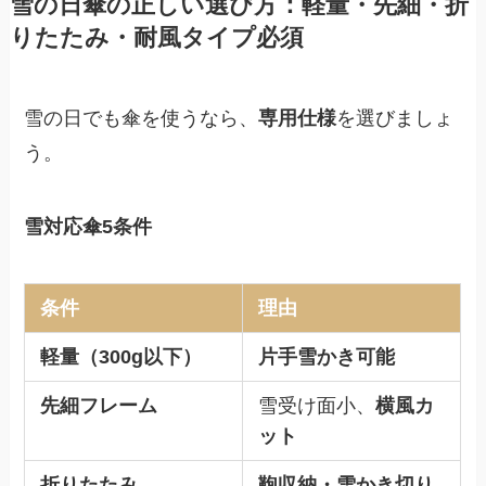
雪の日傘の正しい選び方：軽量・先細・折
りたたみ・耐風タイプ必須
雪の日でも傘を使うなら、
専用仕様
を選びましょ
う。
雪対応傘5条件
条件
理由
軽量（300g以下）
片手雪かき可能
先細フレーム
雪受け面小、
横風カ
ット
折りたたみ
鞄収納・雪かき切り