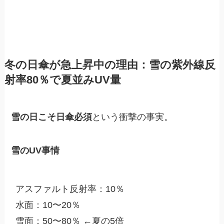
冬の日傘が急上昇中の理由：雪の紫外線反
射率80％で夏並みUV量
雪の日こそ日傘必須
という衝撃の事実。
雪のUV事情
アスファルト反射率：10％
水面：10〜20％
雪面：50〜80％ ←夏の5倍